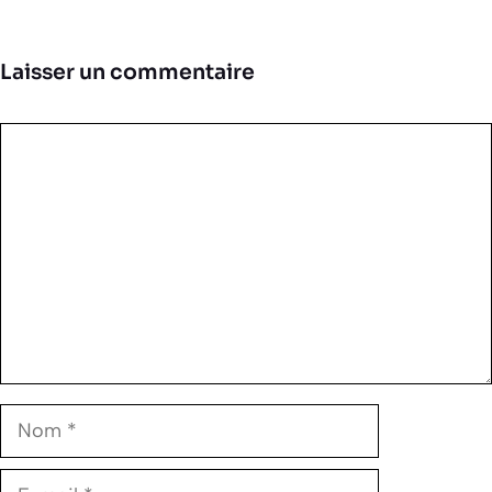
Laisser un commentaire
Commentaire
Nom
E-